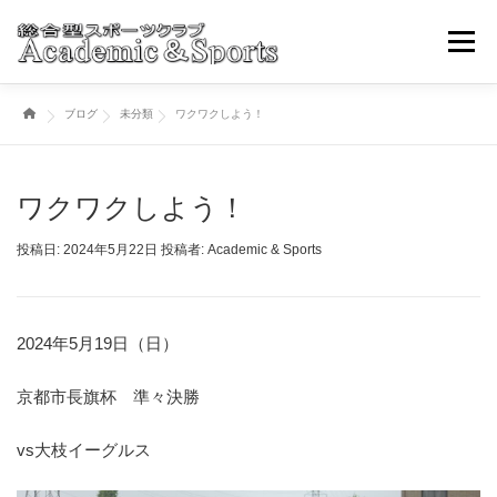
コ
ン
メニュ
テ
ン
ブログ
未分類
ワクワクしよう！
ツ
トップページ
アカスポについて
スポーツ事業部
へ
ス
キ
ワクワクしよう！
ブログ・ニュースその他
取引学校・幼稚園
ッ
プ
投稿日:
2024年5月22日
投稿者:
Academic & Sports
各種お申込み・問い合わせ
2024年5月19日（日）
京都市長旗杯 準々決勝
vs大枝イーグルス