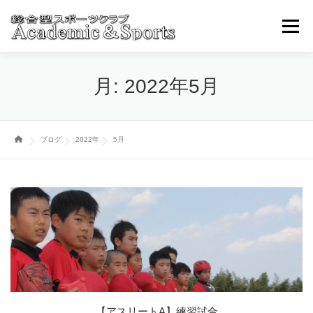
コ
ン
メニュ
テ
ン
ツ
トップページ
アカスポについて
スポーツ事業部
月:
2022年5月
へ
ス
キ
ブログ・ニュースその他
取引学校・幼稚園
ッ
ブログ
2022年
5月
プ
各種お申込み・問い合わせ
【アスリートA】練習試合