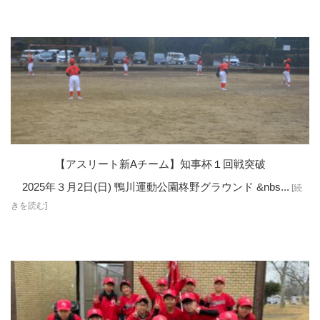
【アスリート新Aチーム】知事杯１回戦突破
2025年３月2日(日) 鴨川運動公園柊野グラウンド &nbs...
[続
きを読む]