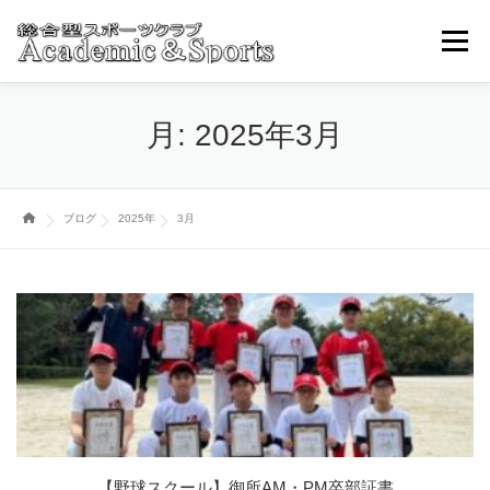
コ
ン
メニュ
テ
ン
ツ
トップページ
アカスポについて
スポーツ事業部
月:
2025年3月
へ
ス
キ
ブログ・ニュースその他
取引学校・幼稚園
ッ
ブログ
2025年
3月
プ
各種お申込み・問い合わせ
【野球スクール】御所AM・PM卒部証書