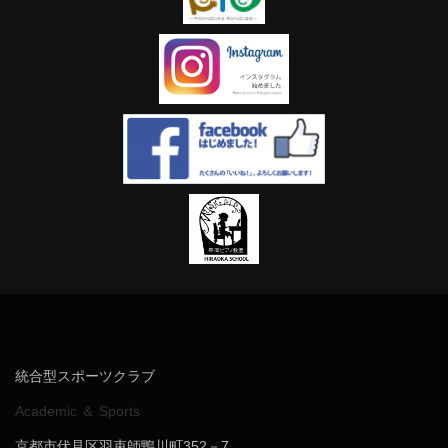
統合型スポーツクラブ
Academic ＆ Sports
京都市伏見区羽束師鴨川町352－7