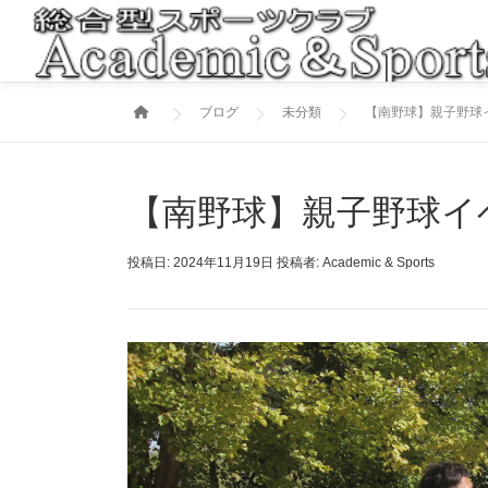
コ
ン
テ
ン
ブログ
未分類
【南野球】親子野球
ツ
へ
ス
キ
【南野球】親子野球イ
ッ
プ
投稿日:
2024年11月19日
投稿者:
Academic & Sports