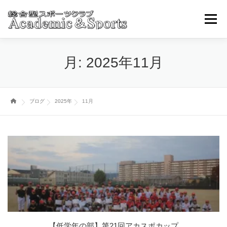
コ
ン
メニュ
テ
ン
ツ
トップページ
アカスポについて
スポーツ事業部
月:
2025年11月
へ
ス
キ
ブログ・ニュースその他
取引学校・幼稚園
ッ
ブログ
2025年
11月
プ
各種お申込み・問い合わせ
【低学年の部】第21回アカスポカップ