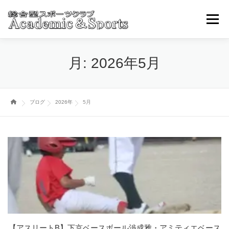
コ
ン
メニュ
テ
ン
ツ
トップページ
アカスポについて
スポーツ事業部
月:
2026年5月
へ
ス
キ
ブログ・ニュースその他
取引学校・幼稚園
ッ
ブログ
2026年
5月
プ
各種お申込み・問い合わせ
【アスリートB】下京ベースボール渉成雅・アミティエベース