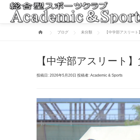
コ
ン
テ
ン
ブログ
未分類
【中学部アスリート
ツ
へ
ス
キ
【中学部アスリート】
ッ
プ
投稿日:
2026年5月20日
投稿者:
Academic & Sports