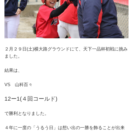
２月２９日(土)横大路グラウンドにて、
天下一品杯初戦に挑み
ました。
結果は、
VS 山科百々
12ー1(４回コールド)
で勝利となりました。
４年に一度の「うるう日」
は想い出の一勝を飾ることが出来