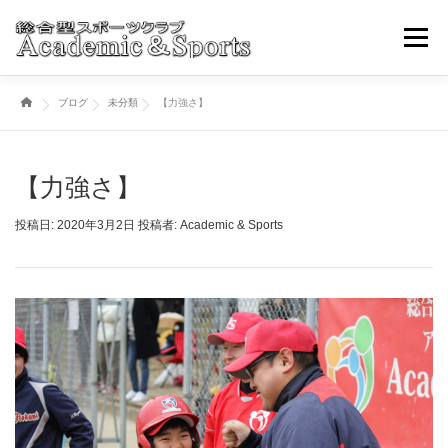
コ
ン
メニュ
テ
ン
ブログ
未分類
【力強さ】
ツ
トップページ
アカスポについて
スポーツ事業部
へ
ス
キ
【力強さ】
ブログ・ニュースその他
取引学校・幼稚園
ッ
プ
投稿日:
2020年3月2日
投稿者:
Academic & Sports
各種お申込み・問い合わせ