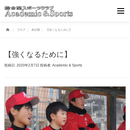
コ
ン
メニュ
テ
ン
ブログ
未分類
【強くなるために】
ツ
トップページ
アカスポについて
スポーツ事業部
へ
ス
キ
【強くなるために】
ブログ・ニュースその他
取引学校・幼稚園
ッ
プ
投稿日:
2020年2月7日
投稿者:
Academic & Sports
各種お申込み・問い合わせ