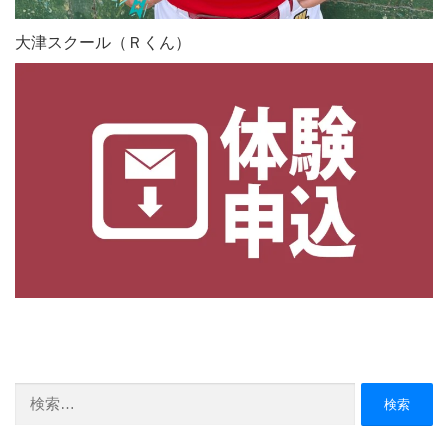
大津スクール（Ｒくん）
検
索: