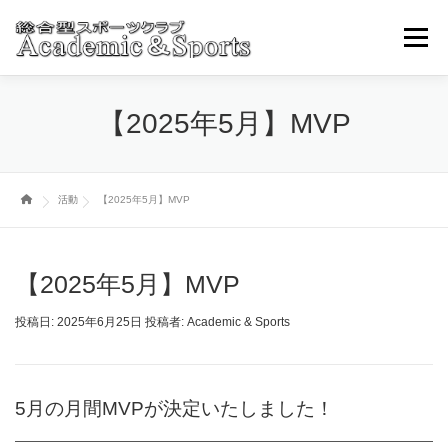
コ
ン
メニュ
テ
ン
ツ
トップページ
アカスポについて
スポーツ事業部
【2025年5月】MVP
へ
ス
キ
ブログ・ニュースその他
取引学校・幼稚園
ッ
活動
【2025年5月】MVP
プ
各種お申込み・問い合わせ
【2025年5月】MVP
投稿日:
2025年6月25日
投稿者:
Academic & Sports
5
月
の月間MVPが決定いたしました！