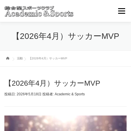
コ
ン
メニュ
テ
ン
ツ
トップページ
アカスポについて
スポーツ事業部
【2026年4月）サッカーMVP
へ
ス
キ
ブログ・ニュースその他
取引学校・幼稚園
ッ
活動
【2026年4月）サッカーMVP
プ
各種お申込み・問い合わせ
【2026年4月）サッカーMVP
投稿日:
2026年5月18日
投稿者:
Academic & Sports
動
画